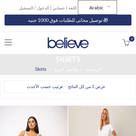
Arabic
اللغة |
حسابي
|
الدخول / التسجيل
🎁 توصيل مجانى للطلبات فوق 1000 جنيه
0
SKIRTS
الرئيسية
ملابس خروج
Skirts
عرض ⁦2⁩ من كل النتائج
ترتيب حسب الأحدث
تم
الفرز
حسب
الأحدث