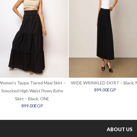
Women’s Taupe Tiered Maxi Skirt –
WIDE WRINKLED SKIRT – Black, 
899.00
EGP
Smocked High Waist Flowy Boho
Skirt – Black, ONE
899.00
EGP
ABOUT US