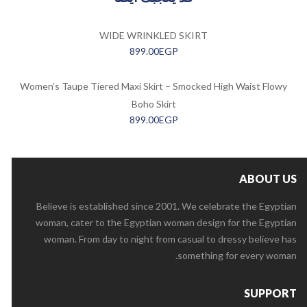
WIDE WRINKLED SKIRT
899.00
EGP
Women’s Taupe Tiered Maxi Skirt – Smocked High Waist Flowy
Boho Skirt
899.00
EGP
ABOUT US
Believe is established since 2001. We celebrate the Egyptian
woman, cater to the Egyptian woman design for the Egyptian
woman. From day to night from casual to dressy believe has
something for every woman.
SUPPORT