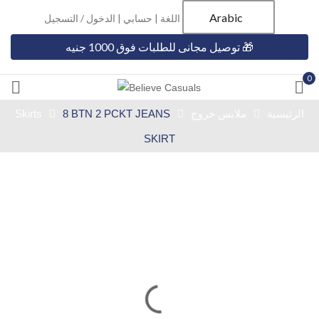
Arabic
اللغة |
حسابي
|
الدخول / التسجيل
🎁 توصيل مجانى للطلبات فوق 1000 جنيه
0
الرئيسية
ملابس خروج
8 BTN 2 PCKT JEANS
Skirts
SKIRT