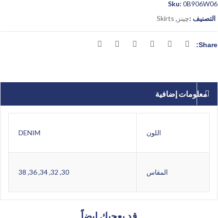
Sku:
0B906W06
التصنيف :
چينز
,
Skirts
Share:
معلومات إضافية
DENIM
اللون
30, 32, 34, 36, 38
المقاس
قد يعجبك ايضاً